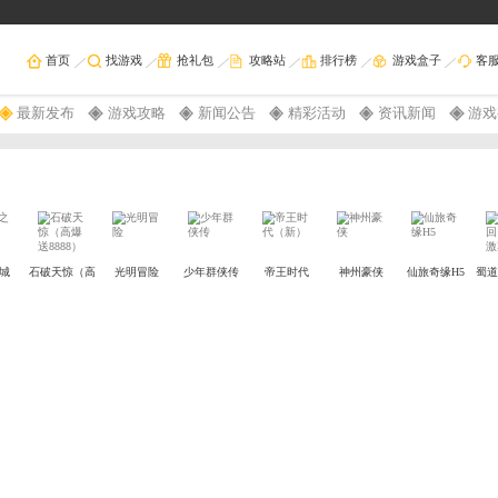
首页
找游戏
抢
最新发布
游戏攻略
大家都在玩
最后的原始人
传说之城
石破天惊（高
光明冒险
少
爆送8888）