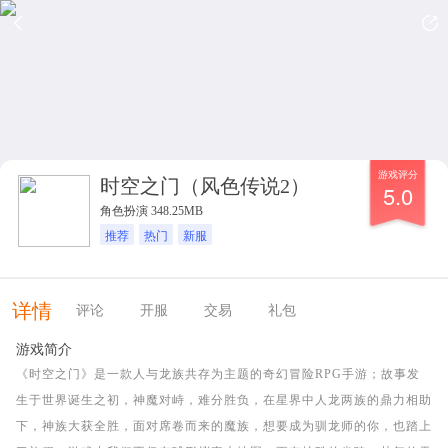
游戏评分
时空之门（风色传说2）
5.0
角色扮演 348.25MB
推荐
热门
新服
详情
评论
开服
交易
礼包
游戏简介
《时空之门》是一款人与龙族共存为主题的奇幻冒险RPG手游；故事发
生于世界诞生之初，神魔对峙，难分胜负，在星界中人龙两族的鼎力相助
下，神族大获全胜，面对席卷而来的魔族，想要成为驯龙师的你，也踏上